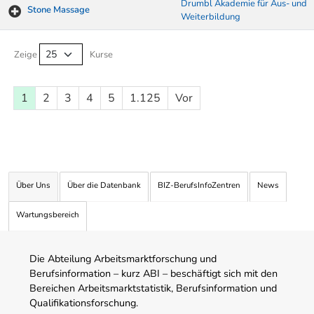
Drumbl Akademie für Aus- und
Stone Massage
Weiterbildung
Kurse von A-Z Tabelle
Zeige
Kurse
1
2
3
4
5
1.125
Vor
Über Uns
Über die Datenbank
BIZ-BerufsInfoZentren
News
Wartungsbereich
Die Abteilung Arbeitsmarktforschung und
Berufsinformation – kurz ABI – beschäftigt sich mit den
Bereichen Arbeitsmarktstatistik, Berufsinformation und
Qualifikationsforschung.