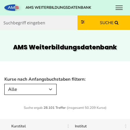
Toggl
AMS WEITERBILDUNGSDATENBANK
Zum Inhalt springen
Zum Navmenü springen
Zur Suche springen
Zur Footer springen
SUCHE
AMS Weiterbildungs­datenbank
Kurse nach Anfangsbuchstaben filtern:
Alle
Suche ergab
28.101 Treffer
(insgesamt 50.209 Kurse)
Kurstitel
Institut