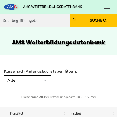
Toggl
AMS WEITERBILDUNGSDATENBANK
Zum Inhalt springen
Zum Navmenü springen
Zur Suche springen
Zur Footer springen
SUCHE
AMS Weiterbildungs­datenbank
Kurse nach Anfangsbuchstaben filtern:
Alle
Suche ergab
28.106 Treffer
(insgesamt 50.202 Kurse)
Kurstitel
Institut