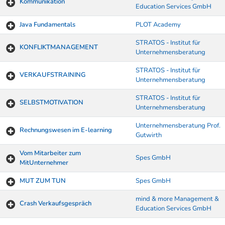
Kommunikation
Education Services GmbH
Java Fundamentals
PLOT Academy
STRATOS - Institut für
KONFLIKTMANAGEMENT
Unternehmensberatung
STRATOS - Institut für
VERKAUFSTRAINING
Unternehmensberatung
STRATOS - Institut für
SELBSTMOTIVATION
Unternehmensberatung
Unternehmensberatung Prof.
Rechnungswesen im E-learning
Gutwirth
Vom Mitarbeiter zum
Spes GmbH
MitUnternehmer
MUT ZUM TUN
Spes GmbH
mind & more Management &
Crash Verkaufsgespräch
Education Services GmbH
Kurse von A-Z Tabelle