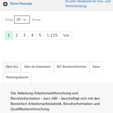
Drumbl Akademie für Aus- und
Stone Massage
Weiterbildung
Kurse von A-Z Tabelle
Zeige
Kurse
1
2
3
4
5
1.125
Vor
Über Uns
Über die Datenbank
BIZ-BerufsInfoZentren
News
Wartungsbereich
Die Abteilung Arbeitsmarktforschung und
Berufsinformation – kurz ABI – beschäftigt sich mit den
Bereichen Arbeitsmarktstatistik, Berufsinformation und
Qualifikationsforschung.