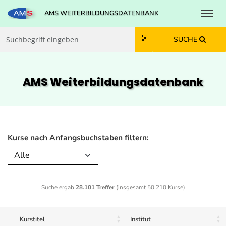
Toggl
AMS WEITERBILDUNGSDATENBANK
Zum Inhalt springen
Zum Navmenü springen
Zur Suche springen
Zur Footer springen
SUCHE
AMS Weiterbildungs­datenbank
Kurse nach Anfangsbuchstaben filtern:
Alle
Suche ergab
28.101 Treffer
(insgesamt 50.210 Kurse)
Kurstitel
Institut