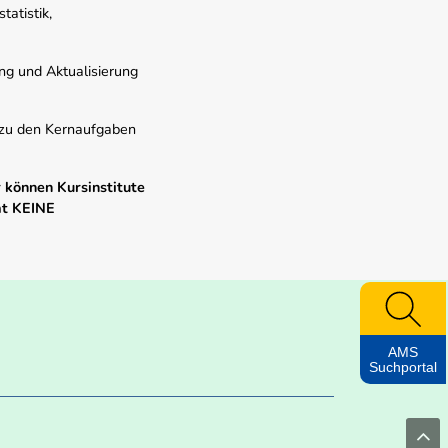
atistik,
ung und Aktualisierung
s zu den Kernaufgaben
 können Kursinstitute
mt KEINE
AMS
Suchportal