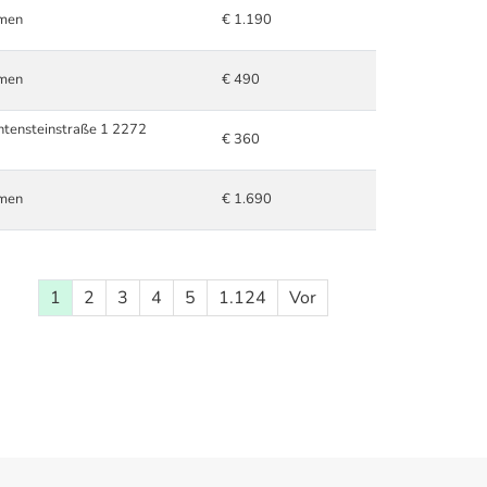
hmen
€ 1.190
hmen
€ 490
chtensteinstraße 1 2272
€ 360
hmen
€ 1.690
1
2
3
4
5
1.124
Vor