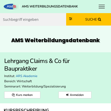
Toggl
AMS WEITERBILDUNGSDATENBANK
Zum Inhalt springen
Zum Navmenü springen
Zur Suche springen
Zur Footer springen
SUCHE
AMS Weiterbildungs­datenbank
Lehrgang Claims & Co für
Baupraktiker
Institut:
ARS Akademie
Bereich:
Wirtschaft
Seminarart: Weiterbildung/Spezialisierung
Kurs merken
Anmelden
KURSBESCHREIBUNG