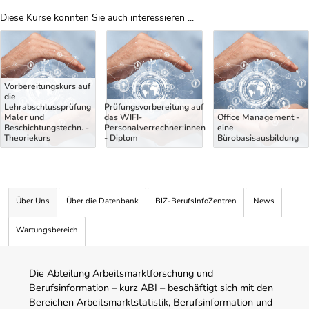
Diese Kurse könnten Sie auch interessieren ...
Uber Weiterbildungsvorschläge
Vorbereitungskurs auf
die
Lehrabschlussprüfung
Prüfungsvorbereitung auf
Maler und
das WIFI-
Office Management -
Beschichtungstechn. -
Personalverrechner:innen
eine
Theoriekurs
- Diplom
Bürobasisausbildung
Über Uns
Über die Datenbank
BIZ-BerufsInfoZentren
News
Wartungsbereich
Die Abteilung Arbeitsmarktforschung und
Berufsinformation – kurz ABI – beschäftigt sich mit den
Bereichen Arbeitsmarktstatistik, Berufsinformation und