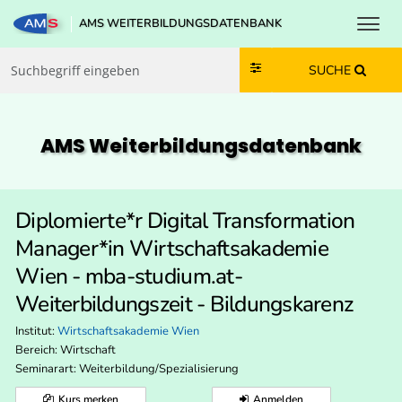
Toggl
AMS WEITERBILDUNGSDATENBANK
Zum Inhalt springen
Zum Navmenü springen
Zur Suche springen
Zur Footer springen
SUCHE
AMS Weiterbildungs­datenbank
Diplomierte*r Digital Transformation
Manager*in Wirtschaftsakademie
Wien - mba-studium.at-
Weiterbildungszeit - Bildungskarenz
Institut:
Wirtschaftsakademie Wien
Bereich:
Wirtschaft
Seminarart: Weiterbildung/Spezialisierung
Kurs merken
Anmelden