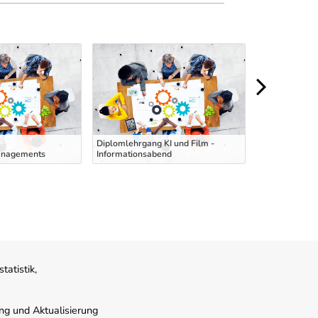
Ausbildung zu
Diplomlehrgang KI und Film -
Hubstaplerfahr
anagements
Informationsabend
deutscher Spr
atistik,
ung und Aktualisierung