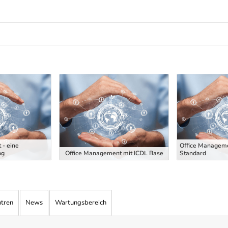
 - eine
Office Manageme
ng
Office Management mit ICDL Base
Standard
ntren
News
Wartungsbereich