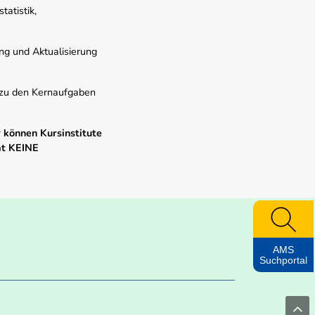
atistik,
ung und Aktualisierung
s zu den Kernaufgaben
 können Kursinstitute
mt KEINE
AMS
Suchportal