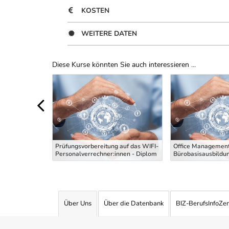
KOSTEN
WEITERE DATEN
Diese Kurse könnten Sie auch interessieren ...
Uber Weiterbildungsvorschläge
 die
g Maler und
Prüfungsvorbereitung auf das WIFI-
Office Management
 Theoriekurs
Personalverrechner:innen - Diplom
Bürobasisausbildu
Über Uns
Über die Datenbank
BIZ-BerufsInfoZe