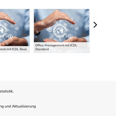
Office Management mit ICDL
ent mit ICDL Base
Standard
Offi
atistik,
ung und Aktualisierung