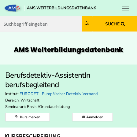
Toggl
AMS WEITERBILDUNGSDATENBANK
Zum Inhalt springen
Zum Navmenü springen
Zur Suche springen
Zur Footer springen
SUCHE
AMS Weiterbildungs­datenbank
Berufsdetektiv-AssistentIn
berufsbegleitend
Institut:
EURODET - Europäischer Detektiv-Verband
Bereich:
Wirtschaft
Seminarart: Basis-/Grundausbildung
Kurs merken
Anmelden
KURSBESCHREIBUNG