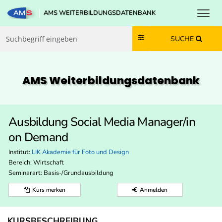
Toggl
AMS WEITERBILDUNGSDATENBANK
Zum Inhalt springen
Zum Navmenü springen
Zur Suche springen
Zur Footer springen
SUCHE
AMS Weiterbildungs­datenbank
Ausbildung Social Media Manager/in
on Demand
Institut:
LIK Akademie für Foto und Design
Bereich:
Wirtschaft
Seminarart: Basis-/Grundausbildung
Kurs merken
Anmelden
KURSBESCHREIBUNG