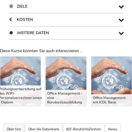
ZIELE
KOSTEN
WEITERE DATEN
Diese Kurse könnten Sie auch interessieren ...
Uber Weiterbildungsvorschläge
Prüfungsvorbereitung auf
das WIFI-
Office Management -
Personalverrechner:innen
eine
Office Management
- Diplom
Bürobasisausbildung
mit ICDL Base
Über Uns
Über die Datenbank
BIZ-BerufsInfoZentren
News