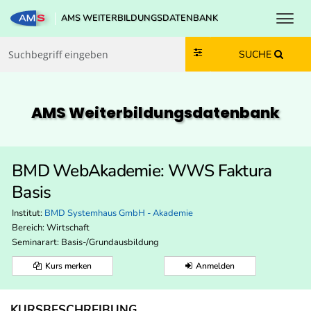
Toggl
AMS WEITERBILDUNGSDATENBANK
Zum Inhalt springen
Zum Navmenü springen
Zur Suche springen
Zur Footer springen
SUCHE
AMS Weiterbildungs­datenbank
BMD WebAkademie: WWS Faktura
Basis
Institut:
BMD Systemhaus GmbH - Akademie
Bereich:
Wirtschaft
Seminarart: Basis-/Grundausbildung
Kurs merken
Anmelden
KURSBESCHREIBUNG