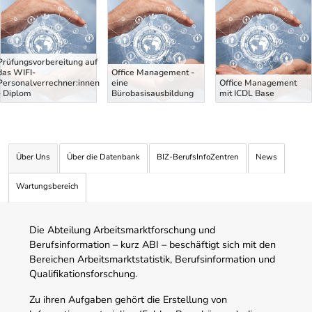
Prüfungsvorbereitung auf
das WIFI-
Office Management -
Personalverrechner:innen
eine
Office Management
- Diplom
Bürobasisausbildung
mit ICDL Base
Über Uns
Über die Datenbank
BIZ-BerufsInfoZentren
News
Wartungsbereich
Die Abteilung Arbeitsmarktforschung und
Berufsinformation – kurz ABI – beschäftigt sich mit den
Bereichen Arbeitsmarktstatistik, Berufsinformation und
Qualifikationsforschung.
Zu ihren Aufgaben gehört die Erstellung von