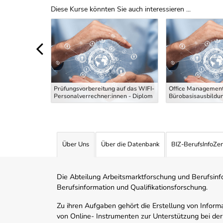
Diese Kurse könnten Sie auch interessieren ...
Uber Weiterbildungsvorschläge
 die
g Maler und
Prüfungsvorbereitung auf das WIFI-
Office Management
 Theoriekurs
Personalverrechner:innen - Diplom
Bürobasisausbildu
Über Uns
Über die Datenbank
BIZ-BerufsInfoZe
Die Abteilung Arbeitsmarktforschung und Berufsinfor
Berufsinformation und Qualifikationsforschung.
Zu ihren Aufgaben gehört die Erstellung von Informa
von Online- Instrumenten zur Unterstützung bei der