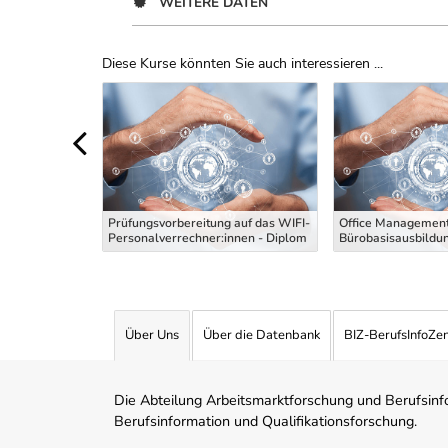
WEITERE DATEN
Diese Kurse könnten Sie auch interessieren ...
Uber Weiterbildungsvorschläge
 die
g Maler und
Prüfungsvorbereitung auf das WIFI-
Office Management
 Theoriekurs
Personalverrechner:innen - Diplom
Bürobasisausbildu
Über Uns
Über die Datenbank
BIZ-BerufsInfoZe
Die Abteilung Arbeitsmarktforschung und Berufsinfor
Berufsinformation und Qualifikationsforschung.