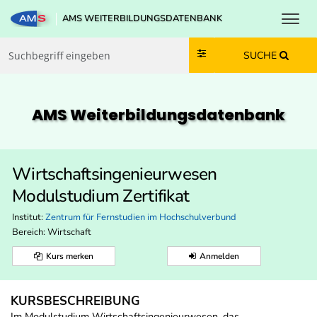
Toggl
AMS WEITERBILDUNGSDATENBANK
Zum Inhalt springen
Zum Navmenü springen
Zur Suche springen
Zur Footer springen
SUCHE
AMS Weiterbildungs­datenbank
Wirtschaftsingenieurwesen
Modulstudium Zertifikat
Institut:
Zentrum für Fernstudien im Hochschulverbund
Bereich:
Wirtschaft
Kurs merken
Anmelden
KURSBESCHREIBUNG
Im Modulstudium Wirtschaftsingenieurwesen, das