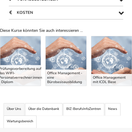
KOSTEN
Diese Kurse könnten Sie auch interessieren ...
Uber Weiterbildungsvorschläge
Prüfungsvorbereitung auf
das WIFI-
Office Management -
Personalverrechner:innen
eine
Office Management
- Diplom
Bürobasisausbildung
mit ICDL Base
Über Uns
Über die Datenbank
BIZ-BerufsInfoZentren
News
Wartungsbereich