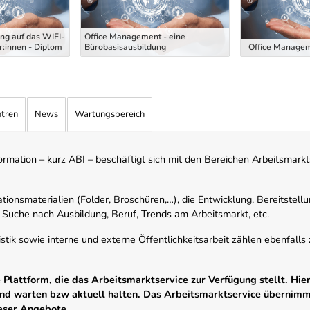
ng auf das WIFI-
Office Management - eine
:innen - Diplom
Bürobasisausbildung
Office Managem
ntren
News
Wartungsbereich
mation – kurz ABI – beschäftigt sich mit den Bereichen Arbeitsmarktst
tionsmaterialien (Folder, Broschüren,…), die Entwicklung, Bereitstell
 Suche nach Ausbildung, Beruf, Trends am Arbeitsmarkt, etc.
istik sowie interne und externe Öffentlichkeitsarbeit zählen ebenfall
Plattform, die das Arbeitsmarktservice zur Verfügung stellt. Hier
 und warten bzw aktuell halten. Das Arbeitsmarktservice übernim
ieser Angebote.