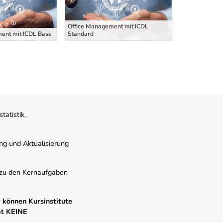
Office Management mit ICDL
ent mit ICDL Base
Standard
Offi
atistik,
ung und Aktualisierung
s zu den Kernaufgaben
 können Kursinstitute
mt KEINE