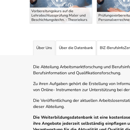
Vorbereitungskurs auf die
Fachkraft
Lehrabschlussprüfung Maler und
Prüfungsvorbereitu
Beschichtungstechn. - Theoriekurs
Personalverrechner
Über Uns
Über die Datenbank
BIZ-BerufsInfoZe
Die Abteilung Arbeitsmarktforschung und Berufsinfor
Berufsinformation und Qualifikationsforschung.
Zu ihren Aufgaben gehört die Erstellung von Informa
von Online- Instrumenten zur Unterstützung bei der
Die Veröffentlichung der aktuellen Arbeitslosenstat
dieser Abteilung.
Die Weiterbildungsdatenbank ist eine kostenlose 
ihre Angebote jederzeit selbständig einpflegen
Verantwortung für die Aktualität und Qualität d