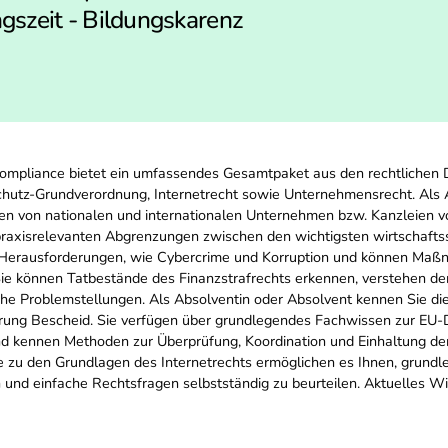
gszeit - Bildungskarenz
ompliance bietet ein umfassendes Gesamtpaket aus den rechtlichen D
hutz-Grundverordnung, Internetrecht sowie Unternehmensrecht. Als A
en von nationalen und internationalen Unternehmen bzw. Kanzleien vorb
praxisrelevanten Abgrenzungen zwischen den wichtigsten wirtschaftss
en Herausforderungen, wie Cybercrime und Korruption und können Ma
 können Tatbestände des Finanzstrafrechts erkennen, verstehen den
che Problemstellungen. Als Absolventin oder Absolvent kennen Sie die
hrung Bescheid. Sie verfügen über grundlegendes Fachwissen zur 
d kennen Methoden zur Überprüfung, Koordination und Einhaltung de
zu den Grundlagen des Internetrechts ermöglichen es Ihnen, grundl
 und einfache Rechtsfragen selbstständig zu beurteilen. Aktuelles W