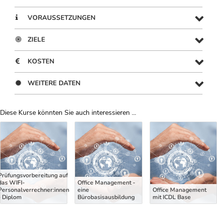
VORAUSSETZUNGEN
ZIELE
KOSTEN
WEITERE DATEN
Diese Kurse könnten Sie auch interessieren ...
Uber Weiterbildungsvorschläge
Prüfungsvorbereitung auf
das WIFI-
Office Management -
Personalverrechner:innen
eine
Office Management
- Diplom
Bürobasisausbildung
mit ICDL Base