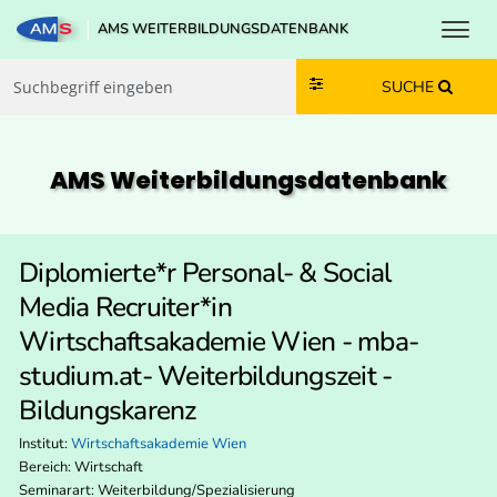
Toggl
AMS WEITERBILDUNGSDATENBANK
Zum Inhalt springen
Zum Navmenü springen
Zur Suche springen
Zur Footer springen
SUCHE
AMS Weiterbildungs­datenbank
Diplomierte*r Personal- & Social
Media Recruiter*in
Wirtschaftsakademie Wien - mba-
studium.at- Weiterbildungszeit -
Bildungskarenz
Institut:
Wirtschaftsakademie Wien
Bereich:
Wirtschaft
Seminarart: Weiterbildung/Spezialisierung