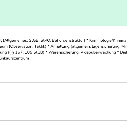
t (Allgemeines, StGB, StPO, Behördenstruktur) * Kriminologie/Krimina
um (Observation, Taktik) * Anhaltung (allgemein, Eigensicherung, Min
ng (§§ 167, 105 StGB) * Warensicherung, Videoüberwachung * Diebesfa
 Einkaufszentrum