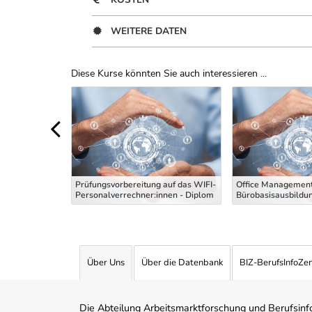
WEITERE DATEN
Diese Kurse könnten Sie auch interessieren ...
Uber Weiterbildungsvorschläge
 die
g Maler und
Prüfungsvorbereitung auf das WIFI-
Office Management
 Theoriekurs
Personalverrechner:innen - Diplom
Bürobasisausbildu
Über Uns
Über die Datenbank
BIZ-BerufsInfoZe
Die Abteilung Arbeitsmarktforschung und Berufsinfor