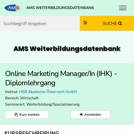
Toggl
AMS WEITERBILDUNGSDATENBANK
Zum Inhalt springen
Zum Navmenü springen
Zur Suche springen
Zur Footer springen
SUCHE
AMS Weiterbildungs­datenbank
Online Marketing Manager/In (IHK) -
Diplomlehrgang
Institut:
HSB Akademie Österreich GmbH
Bereich:
Wirtschaft
Seminarart: Weiterbildung/Spezialisierung
Kurs merken
Anmelden
KURSBESCHREIBUNG