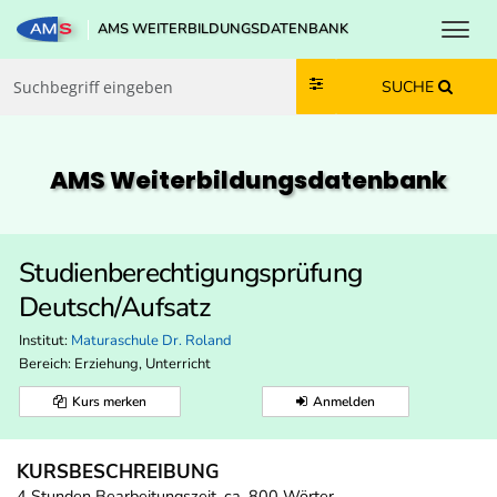
Toggl
AMS WEITERBILDUNGSDATENBANK
Zum Inhalt springen
Zum Navmenü springen
Zur Suche springen
Zur Footer springen
SUCHE
AMS Weiterbildungs­datenbank
Studienberechtigungsprüfung
Deutsch/Aufsatz
Institut:
Maturaschule Dr. Roland
Bereich:
Erziehung, Unterricht
Kurs merken
Anmelden
KURSBESCHREIBUNG
4 Stunden Bearbeitungszeit, ca. 800 Wörter,