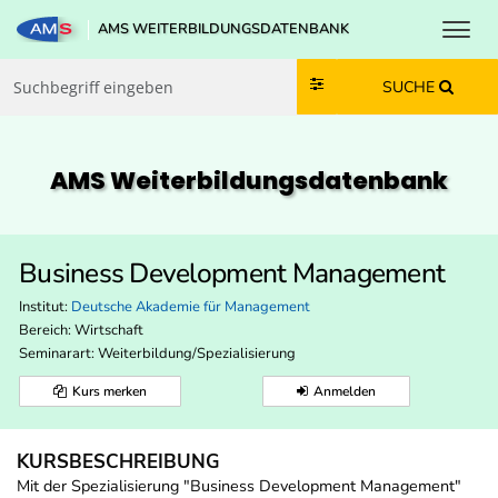
Toggl
AMS WEITERBILDUNGSDATENBANK
Zum Inhalt springen
Zum Navmenü springen
Zur Suche springen
Zur Footer springen
SUCHE
AMS Weiterbildungs­datenbank
Business Development Management
Institut:
Deutsche Akademie für Management
Bereich:
Wirtschaft
Seminarart: Weiterbildung/Spezialisierung
Kurs merken
Anmelden
KURSBESCHREIBUNG
Mit der Spezialisierung "Business Development Management"