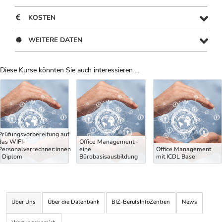
KOSTEN
WEITERE DATEN
Diese Kurse könnten Sie auch interessieren ...
Uber Weiterbildungsvorschläge
Prüfungsvorbereitung auf
das WIFI-
Office Management -
Personalverrechner:innen
eine
Office Management
- Diplom
Bürobasisausbildung
mit ICDL Base
Über Uns
Über die Datenbank
BIZ-BerufsInfoZentren
News