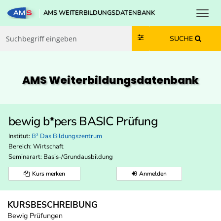
Toggl
AMS WEITERBILDUNGSDATENBANK
Zum Inhalt springen
Zum Navmenü springen
Zur Suche springen
Zur Footer springen
SUCHE
AMS Weiterbildungs­datenbank
bewig b*pers BASIC Prüfung
Institut:
B² Das Bildungszentrum
Bereich:
Wirtschaft
Seminarart: Basis-/Grundausbildung
Kurs merken
Anmelden
KURSBESCHREIBUNG
Bewig Prüfungen