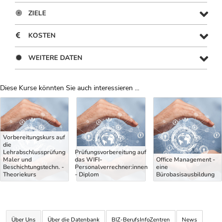
ZIELE
KOSTEN
WEITERE DATEN
Diese Kurse könnten Sie auch interessieren ...
Uber Weiterbildungsvorschläge
Vorbereitungskurs auf
die
Lehrabschlussprüfung
Prüfungsvorbereitung auf
Maler und
das WIFI-
Office Management -
Beschichtungstechn. -
Personalverrechner:innen
eine
Theoriekurs
- Diplom
Bürobasisausbildung
Über Uns
Über die Datenbank
BIZ-BerufsInfoZentren
News