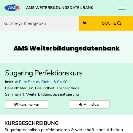
Toggl
AMS WEITERBILDUNGSDATENBANK
Zum Inhalt springen
Zum Navmenü springen
Zur Suche springen
Zur Footer springen
SUCHE
AMS Weiterbildungs­datenbank
Sugaring Perfektionskurs
Institut:
Pure Beauty GmbH & Co KG
Bereich:
Medizin, Gesundheit, Körperpflege
Seminarart: Weiterbildung/Spezialisierung
Kurs merken
Anmelden
KURSBESCHREIBUNG
Sugaringtechniken perfektionieren & wirtschaftliches Arbeiten