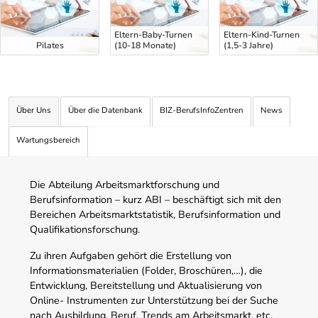
Eltern-Baby-Turnen
Eltern-Kind-Turnen
Pilates
(10-18 Monate)
(1,5-3 Jahre)
Über Uns
Über die Datenbank
BIZ-BerufsInfoZentren
News
Wartungsbereich
Die Abteilung Arbeitsmarktforschung und
Berufsinformation – kurz ABI – beschäftigt sich mit den
Bereichen Arbeitsmarktstatistik, Berufsinformation und
Qualifikationsforschung.
Zu ihren Aufgaben gehört die Erstellung von
Informationsmaterialien (Folder, Broschüren,…), die
Entwicklung, Bereitstellung und Aktualisierung von
Online- Instrumenten zur Unterstützung bei der Suche
nach Ausbildung, Beruf, Trends am Arbeitsmarkt, etc.