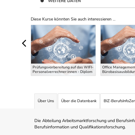
WEITERE DATEN
Diese Kurse könnten Sie auch interessieren ...
Uber Weiterbildungsvorschläge
 die
g Maler und
Prüfungsvorbereitung auf das WIFI-
Office Management
 Theoriekurs
Personalverrechner:innen - Diplom
Bürobasisausbildu
Über Uns
Über die Datenbank
BIZ-BerufsInfoZe
Die Abteilung Arbeitsmarktforschung und Berufsinfor
Berufsinformation und Qualifikationsforschung.