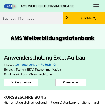
Toggl
AMS WEITERBILDUNGSDATENBANK
Zum Inhalt springen
Zum Navmenü springen
Zur Suche springen
Zur Footer springen
SUCHE
AMS Weiterbildungs­datenbank
Anwenderschulung Excel Aufbau
Institut:
Computerzentrum Palluch KG
Bereich:
Technik, EDV, Telekommunikation
Seminarart: Basis-/Grundausbildung
Kurs merken
Anmelden
KURSBESCHREIBUNG
Hier wirst du dich eingehend mit den Datenbankfunktionen und