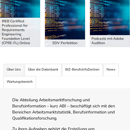
Uber Weiterbildungsvorschläge
IREB Certified
Professional for
Requirements
Engineering
Foundation Level
Podcasts mit Adobe
(CPRE-FL) Online
EDV Perfektion
Audition
Über Uns
Über die Datenbank
BIZ-BerufsInfoZentren
News
Wartungsbereich
Die Abteilung Arbeitsmarktforschung und
Berufsinformation – kurz ABI – beschäftigt sich mit den
Bereichen Arbeitsmarktstatistik, Berufsinformation und
Qualifikationsforschung.
Zu ihren Aufgaben gehört die Erstellung von