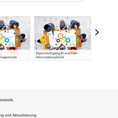
Ausbildung zu
Diplomlehrgang KI und Film -
Hubstaplerfahr
anagements
Informationsabend
deutscher Spr
atistik,
ung und Aktualisierung