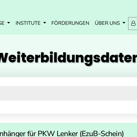
Zum Inhalt springen
Zum Navmenü springen
Zur Suche springen
Zur Footer springen
SE
INSTITUTE
FÖRDERUNGEN
ÜBER UNS
eiterbildungs­dat
nhänger für PKW Lenker (EzuB-Schein)