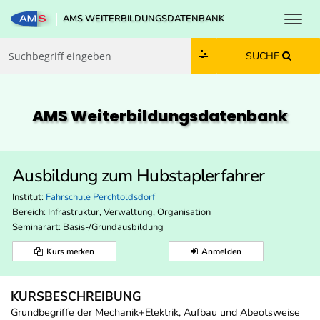
Toggl
AMS WEITERBILDUNGSDATENBANK
Zum Inhalt springen
Zum Navmenü springen
Zur Suche springen
Zur Footer springen
SUCHE
AMS Weiterbildungs­datenbank
Ausbildung zum Hubstaplerfahrer
Institut:
Fahrschule Perchtoldsdorf
Bereich:
Infrastruktur, Verwaltung, Organisation
Seminarart: Basis-/Grundausbildung
Kurs merken
Anmelden
KURSBESCHREIBUNG
Grundbegriffe der Mechanik+Elektrik, Aufbau und Abeotsweise