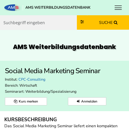
Toggl
AMS WEITERBILDUNGSDATENBANK
Zum Inhalt springen
Zum Navmenü springen
Zur Suche springen
Zur Footer springen
SUCHE
AMS Weiterbildungs­datenbank
Social Media Marketing Seminar
Institut:
CPC-Consulting
Bereich:
Wirtschaft
Seminarart: Weiterbildung/Spezialisierung
Kurs merken
Anmelden
KURSBESCHREIBUNG
Das Social Media Marketing Seminar liefert einen kompakten