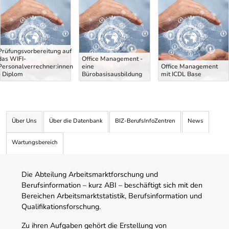
Prüfungsvorbereitung auf
das WIFI-
Office Management -
Personalverrechner:innen
eine
Office Management
- Diplom
Bürobasisausbildung
mit ICDL Base
Über Uns
Über die Datenbank
BIZ-BerufsInfoZentren
News
Wartungsbereich
Die Abteilung Arbeitsmarktforschung und
Berufsinformation – kurz ABI – beschäftigt sich mit den
Bereichen Arbeitsmarktstatistik, Berufsinformation und
Qualifikationsforschung.
Zu ihren Aufgaben gehört die Erstellung von