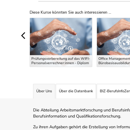
Diese Kurse könnten Sie auch interessieren ...
Uber Weiterbildungsvorschläge
 die
g Maler und
Prüfungsvorbereitung auf das WIFI-
Office Management
 Theoriekurs
Personalverrechner:innen - Diplom
Bürobasisausbildu
Über Uns
Über die Datenbank
BIZ-BerufsInfoZe
Die Abteilung Arbeitsmarktforschung und Berufsinfor
Berufsinformation und Qualifikationsforschung.
Zu ihren Aufgaben gehört die Erstellung von Informa