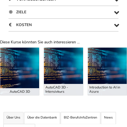
ZIELE
KOSTEN
Diese Kurse könnten Sie auch interessieren ...
Uber Weiterbildungsvorschläge
AutoCAD 3D -
Introduction to AI in
AutoCAD 3D
Intensivkurs
Azure
Über Uns
Über die Datenbank
BIZ-BerufsInfoZentren
News