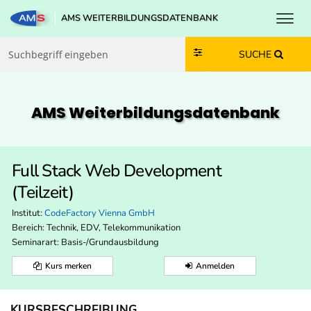
Toggl
AMS WEITERBILDUNGSDATENBANK
Zum Inhalt springen
Zum Navmenü springen
Zur Suche springen
Zur Footer springen
SUCHE
AMS Weiterbildungs­datenbank
Full Stack Web Development
(Teilzeit)
Institut:
CodeFactory Vienna GmbH
Bereich:
Technik, EDV, Telekommunikation
Seminarart: Basis-/Grundausbildung
Kurs merken
Anmelden
KURSBESCHREIBUNG