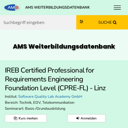
Toggl
AMS WEITERBILDUNGSDATENBANK
Zum Inhalt springen
Zum Navmenü springen
Zur Suche springen
Zur Footer springen
SUCHE
AMS Weiterbildungs­datenbank
IREB Certified Professional for
Requirements Engineering
Foundation Level (CPRE-FL) - Linz
Institut:
Software Quality Lab Academy GmbH
Bereich:
Technik, EDV, Telekommunikation
Seminarart: Basis-/Grundausbildung
Kurs merken
Anmelden