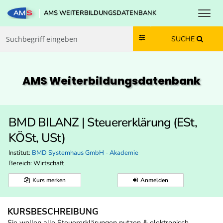
Toggl
AMS WEITERBILDUNGSDATENBANK
Zum Inhalt springen
Zum Navmenü springen
Zur Suche springen
Zur Footer springen
SUCHE
AMS Weiterbildungs­datenbank
BMD BILANZ | Steuererklärung (ESt,
KÖSt, USt)
Institut:
BMD Systemhaus GmbH - Akademie
Bereich:
Wirtschaft
Kurs merken
Anmelden
KURSBESCHREIBUNG
Sie wollen alle Steuererklärungen nutzen & elektronisch