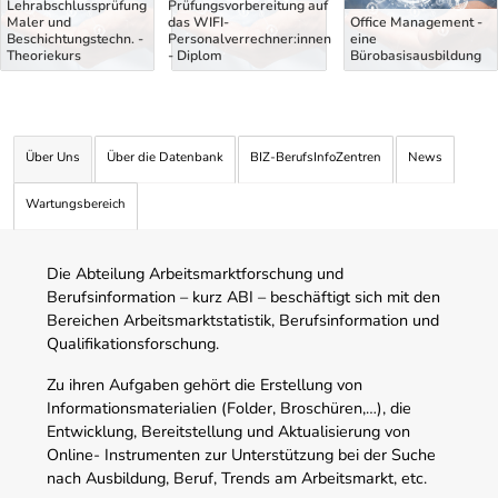
Lehrabschlussprüfung
Prüfungsvorbereitung auf
Maler und
das WIFI-
Office Management -
Beschichtungstechn. -
Personalverrechner:innen
eine
Theoriekurs
- Diplom
Bürobasisausbildung
Über Uns
Über die Datenbank
BIZ-BerufsInfoZentren
News
Wartungsbereich
Die Abteilung Arbeitsmarktforschung und
Berufsinformation – kurz ABI – beschäftigt sich mit den
Bereichen Arbeitsmarktstatistik, Berufsinformation und
Qualifikationsforschung.
Zu ihren Aufgaben gehört die Erstellung von
Informationsmaterialien (Folder, Broschüren,…), die
Entwicklung, Bereitstellung und Aktualisierung von
Online- Instrumenten zur Unterstützung bei der Suche
nach Ausbildung, Beruf, Trends am Arbeitsmarkt, etc.