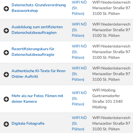
WIFI NÖ
WIFI Niederösterreich
Datenschutz-Grundverordnung
(St.
Mariazeller Straße 97
Basisworkshop
Pölten)
3100 St. Pölten
WIFI NÖ
WIFI Niederösterreich
Ausbildung zum zertifizierten
(St.
Mariazeller Straße 97
Datenschutzbeauftragten
Pölten)
3100 St. Pölten
WIFI NÖ
WIFI Niederösterreich
Rezertifizierungskurs für
(St.
Mariazeller Straße 97
Datenschutzbeauftragte
Pölten)
3100 St. Pölten
WIFI NÖ
WIFI Niederösterreich
Authentische KI-Texte für Ihren
(St.
Mariazeller Straße 97
Online-Auftritt
Pölten)
3100 St. Pölten
WIFI Mödling
WIFI NÖ
Mehr als nur Fotos: Filmen mit
Guntramsdorfer
(St.
deiner Kamera
Straße 101 2340
Pölten)
Mödling
WIFI NÖ
WIFI Niederösterreich
Digitale Fotografie
(St.
Mariazeller Straße 97
Pölten)
3100 St. Pölten