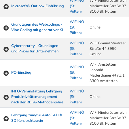
WIFI NÖ
WIFI Niederösterreich
Microsoft® Outlook Einführung
(St.
Mariazeller Straße 97
Pölten)
3100 St. Pölten
WIFI NÖ
Grundlagen des Webcodings -
(St.
Online
Vibe Coding mit generativer KI
Pölten)
WIFI NÖ
WIFI Gmünd Weitraer
Cybersecurity - Grundlagen
(St.
Straße 44 3950
und Praxis für Unternehmen
Pölten)
Gmünd
WIFI Amstetten
WIFI NÖ
Leopold-
PC-Einstieg
(St.
Maderthaner-Platz 1
Pölten)
3300 Amstetten
INFO-Veranstaltung Lehrgang
WIFI NÖ
Produktivitätsmanagement
(St.
Online
nach der REFA-Methodenlehre
Pölten)
WIFI NÖ
WIFI Niederösterreich
Lehrgang zum/zur AutoCAD®
(St.
Mariazeller Straße 97
3D Konstrukteur:in
Pölten)
3100 St. Pölten