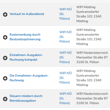
WIFI Mödling
WIFI NÖ
Guntramsdorfer
Verkauf im Außendienst
(St.
Straße 101 2340
Pölten)
Mödling
WIFI Mödling
WIFI NÖ
Kostensenkung durch
Guntramsdorfer
(St.
Bestandsoptimierung
Straße 101 2340
Pölten)
Mödling
WIFI NÖ
WIFI Niederösterreich
Einnahmen-Ausgaben-
(St.
Mariazeller Straße 97
Rechnung kompakt
Pölten)
3100 St. Pölten
WIFI Mödling
WIFI NÖ
Die Einnahmen-Ausgaben-
Guntramsdorfer
(St.
Rechnung
Straße 101 2340
Pölten)
Mödling
WIFI NÖ
WIFI Niederösterreich
Steuern mindern durch
(St.
Mariazeller Straße 97
Betriebsausgaben
Pölten)
3100 St. Pölten