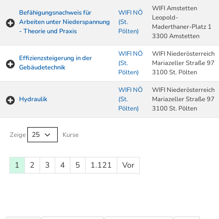
WIFI Amstetten
Befähigungsnachweis für
WIFI NÖ
Leopold-
Arbeiten unter Niederspannung
(St.
Maderthaner-Platz 1
- Theorie und Praxis
Pölten)
3300 Amstetten
WIFI NÖ
WIFI Niederösterreich
Effizienzsteigerung in der
(St.
Mariazeller Straße 97
Gebäudetechnik
Pölten)
3100 St. Pölten
WIFI NÖ
WIFI Niederösterreich
Hydraulik
(St.
Mariazeller Straße 97
Pölten)
3100 St. Pölten
Kurse von A-Z Tabelle
Zeige
Kurse
1
2
3
4
5
1.121
Vor