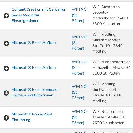
WIFI Amstetten
Content Creation mit Canva für
WIFI NÖ
Leopold-
Social Media für
(St.
Maderthaner-Platz 1
Einsteiger:innen
Pölten)
3300 Amstetten
WIFI Mödling
WIFI NÖ
Guntramsdorfer
Microsoft® Excel Aufbau
(St.
Straße 101 2340
Pölten)
Mödling
WIFI NÖ
WIFI Niederösterreich
Microsoft® Excel Aufbau
(St.
Mariazeller Straße 97
Pölten)
3100 St. Pölten
WIFI Mödling
WIFI NÖ
Microsoft® Excel kompakt -
Guntramsdorfer
(St.
Formeln und Funktionen
Straße 101 2340
Pölten)
Mödling
WIFI NÖ
WIFI Neunkirchen
Microsoft® PowerPoint
(St.
Triester Straße 63
Einführung
Pölten)
2620 Neunkirchen