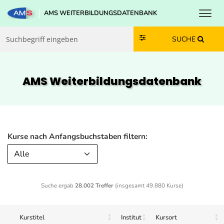
Toggl
AMS WEITERBILDUNGSDATENBANK
Zum Inhalt springen
Zum Navmenü springen
Zur Suche springen
Zur Footer springen
SUCHE
AMS Weiterbildungs­datenbank
Kurse nach Anfangsbuchstaben filtern:
Alle
Suche ergab
28.002 Treffer
(insgesamt 49.880 Kurse)
Kurstitel
Institut
Kursort