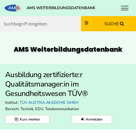
Toggl
AMS WEITERBILDUNGSDATENBANK
Zum Inhalt springen
Zum Navmenü springen
Zur Suche springen
Zur Footer springen
SUCHE
AMS Weiterbildungs­datenbank
Ausbildung zertifizierte:r
Qualitätsmanager:in im
Gesundheitswesen TÜV®
Institut:
TÜV AUSTRIA AKADEMIE GMBH
Bereich:
Technik, EDV, Telekommunikation
Kurs merken
Anmelden