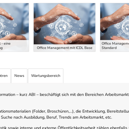
 - eine
Office Manageme
ng
Office Management mit ICDL Base
Standard
ntren
News
Wartungsbereich
mation – kurz ABI – beschäftigt sich mit den Bereichen Arbeitsmarktst
tionsmaterialien (Folder, Broschüren,…), die Entwicklung, Bereitstell
 Suche nach Ausbildung, Beruf, Trends am Arbeitsmarkt, etc.
istik sowie interne und externe Öffentlichkeitsarbeit zählen ebenfall