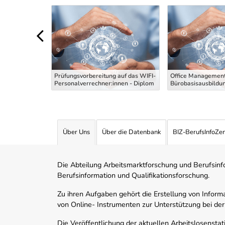
Uber Weiterbildungsvorschläge
 die
g Maler und
Prüfungsvorbereitung auf das WIFI-
Office Management
 Theoriekurs
Personalverrechner:innen - Diplom
Bürobasisausbildu
Über Uns
Über die Datenbank
BIZ-BerufsInfoZe
Die Abteilung Arbeitsmarktforschung und Berufsinfor
Berufsinformation und Qualifikationsforschung.
Zu ihren Aufgaben gehört die Erstellung von Informa
von Online- Instrumenten zur Unterstützung bei der
Die Veröffentlichung der aktuellen Arbeitslosenstat