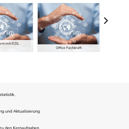
nt mit ICDL
Office Fachkraft
Offi
atistik,
ung und Aktualisierung
s zu den Kernaufgaben