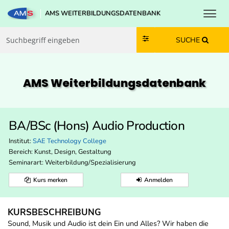
Toggl
AMS WEITERBILDUNGSDATENBANK
Zum Inhalt springen
Zum Navmenü springen
Zur Suche springen
Zur Footer springen
SUCHE
AMS Weiterbildungs­datenbank
BA/BSc (Hons) Audio Production
Institut:
SAE Technology College
Bereich:
Kunst, Design, Gestaltung
Seminarart: Weiterbildung/Spezialisierung
Kurs merken
Anmelden
KURSBESCHREIBUNG
Sound, Musik und Audio ist dein Ein und Alles? Wir haben die