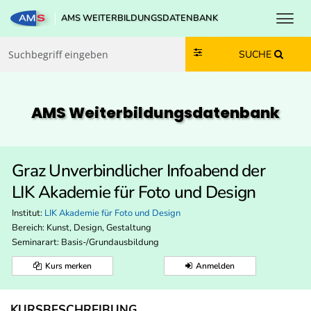
Toggl
AMS WEITERBILDUNGSDATENBANK
Zum Inhalt springen
Zum Navmenü springen
Zur Suche springen
Zur Footer springen
SUCHE
AMS Weiterbildungs­datenbank
Graz Unverbindlicher Infoabend der
LIK Akademie für Foto und Design
Institut:
LIK Akademie für Foto und Design
Bereich:
Kunst, Design, Gestaltung
Seminarart: Basis-/Grundausbildung
Kurs merken
Anmelden
KURSBESCHREIBUNG