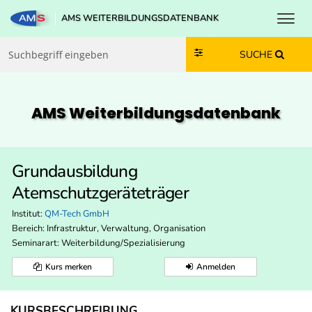
Toggl
AMS WEITERBILDUNGSDATENBANK
Zum Inhalt springen
Zum Navmenü springen
Zur Suche springen
Zur Footer springen
SUCHE
AMS Weiterbildungs­datenbank
Grundausbildung
Atemschutzgeräteträger
Institut:
QM-Tech GmbH
Bereich:
Infrastruktur, Verwaltung, Organisation
Seminarart: Weiterbildung/Spezialisierung
Kurs merken
Anmelden
KURSBESCHREIBUNG