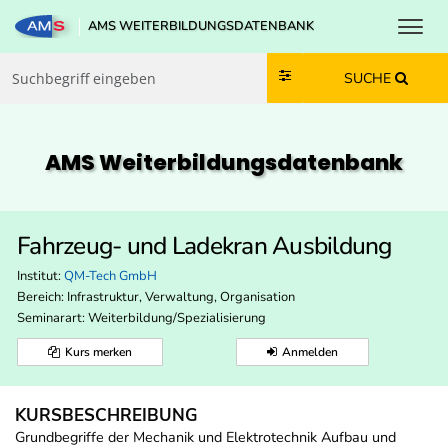
Toggl
AMS WEITERBILDUNGSDATENBANK
Zum Inhalt springen
Zum Navmenü springen
Zur Suche springen
Zur Footer springen
SUCHE
AMS Weiterbildungs­datenbank
Fahrzeug- und Ladekran Ausbildung
Institut:
QM-Tech GmbH
Bereich:
Infrastruktur, Verwaltung, Organisation
Seminarart: Weiterbildung/Spezialisierung
Kurs merken
Anmelden
KURSBESCHREIBUNG
Grundbegriffe der Mechanik und Elektrotechnik Aufbau und