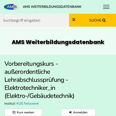
Toggl
AMS WEITERBILDUNGSDATENBANK
Zum Inhalt springen
Zum Navmenü springen
Zur Suche springen
Zur Footer springen
SUCHE
AMS Weiterbildungs­datenbank
Vorbereitungskurs -
außerordentliche
Lehrabschlussprüfung -
Elektrotechniker_in
(Elektro-/Gebäudetechnik)
Institut:
KUS Netzwerk
Kurs merken
Anmelden