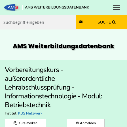
Toggl
AMS WEITERBILDUNGSDATENBANK
Zum Inhalt springen
Zum Navmenü springen
Zur Suche springen
Zur Footer springen
SUCHE
AMS Weiterbildungs­datenbank
Vorbereitungskurs -
außerordentliche
Lehrabschlussprüfung -
Informationstechnologie - Modul:
Betriebstechnik
Institut:
KUS Netzwerk
Kurs merken
Anmelden