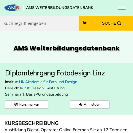
Toggl
AMS WEITERBILDUNGSDATENBANK
Zum Inhalt springen
Zum Navmenü springen
Zur Suche springen
Zur Footer springen
SUCHE
AMS Weiterbildungs­datenbank
Diplomlehrgang Fotodesign Linz
Institut:
LIK Akademie für Foto und Design
Bereich:
Kunst, Design, Gestaltung
Seminarart: Basis-/Grundausbildung
Kurs merken
Anmelden
KURSBESCHREIBUNG
Ausbildung Digital Operator Online Erlernen Sie an 12 Terminen