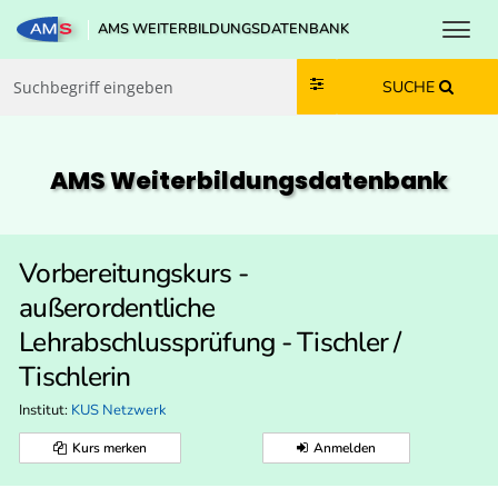
Toggl
AMS WEITERBILDUNGSDATENBANK
Zum Inhalt springen
Zum Navmenü springen
Zur Suche springen
Zur Footer springen
SUCHE
AMS Weiterbildungs­datenbank
Vorbereitungskurs -
außerordentliche
Lehrabschlussprüfung - Tischler /
Tischlerin
Institut:
KUS Netzwerk
Kurs merken
Anmelden