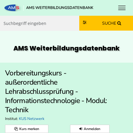
Toggl
AMS WEITERBILDUNGSDATENBANK
Zum Inhalt springen
Zum Navmenü springen
Zur Suche springen
Zur Footer springen
SUCHE
AMS Weiterbildungs­datenbank
Vorbereitungskurs -
außerordentliche
Lehrabschlussprüfung -
Informationstechnologie - Modul:
Technik
Institut:
KUS Netzwerk
Kurs merken
Anmelden