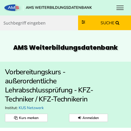
Toggl
AMS WEITERBILDUNGSDATENBANK
Zum Inhalt springen
Zum Navmenü springen
Zur Suche springen
Zur Footer springen
SUCHE
AMS Weiterbildungs­datenbank
Vorbereitungskurs -
außerordentliche
Lehrabschlussprüfung - KFZ-
Techniker / KFZ-Technikerin
Institut:
KUS Netzwerk
Kurs merken
Anmelden