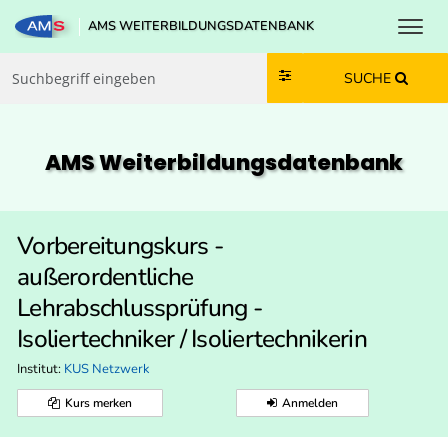
Toggl
AMS WEITERBILDUNGSDATENBANK
Zum Inhalt springen
Zum Navmenü springen
Zur Suche springen
Zur Footer springen
SUCHE
AMS Weiterbildungs­datenbank
Vorbereitungskurs -
außerordentliche
Lehrabschlussprüfung -
Isoliertechniker / Isoliertechnikerin
Institut:
KUS Netzwerk
Kurs merken
Anmelden