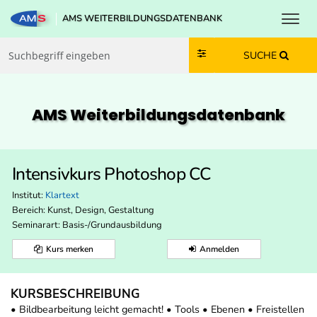
Toggl
AMS WEITERBILDUNGSDATENBANK
Zum Inhalt springen
Zum Navmenü springen
Zur Suche springen
Zur Footer springen
SUCHE
AMS Weiterbildungs­datenbank
Intensivkurs Photoshop CC
Institut:
Klartext
Bereich:
Kunst, Design, Gestaltung
Seminarart: Basis-/Grundausbildung
Kurs merken
Anmelden
KURSBESCHREIBUNG
• Bildbearbeitung leicht gemacht! • Tools • Ebenen • Freistellen