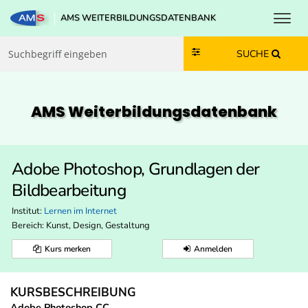
Toggl
AMS WEITERBILDUNGSDATENBANK
Zum Inhalt springen
Zum Navmenü springen
Zur Suche springen
Zur Footer springen
SUCHE
AMS Weiterbildungs­datenbank
Adobe Photoshop, Grundlagen der
Bildbearbeitung
Institut:
Lernen im Internet
Bereich:
Kunst, Design, Gestaltung
Kurs merken
Anmelden
KURSBESCHREIBUNG
Adobe Photoshop CC