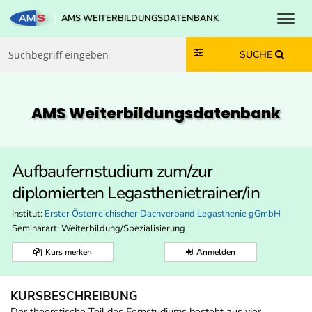
Toggl
AMS WEITERBILDUNGSDATENBANK
Zum Inhalt springen
Zum Navmenü springen
Zur Suche springen
Zur Footer springen
SUCHE
AMS Weiterbildungs­datenbank
Aufbaufernstudium zum/zur
diplomierten Legasthenietrainer/in
Institut:
Erster Österreichischer Dachverband Legasthenie gGmbH
Seminarart: Weiterbildung/Spezialisierung
Kurs merken
Anmelden
KURSBESCHREIBUNG
Der theoretische Teil des Fernstudiums besteht aus vier