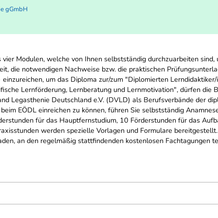
nie gGmbH
s vier Modulen, welche von Ihnen selbstständig durchzuarbeiten sind,
eit, die notwendigen Nachweise bzw. die praktischen Prüfungsunterl
inzureichen, um das Diploma zur/zum "Diplomierten Lerndidaktiker/in
ifische Lernförderung, Lernberatung und Lernmotivation", dürfen die B
Legasthenie Deutschland e.V. (DVLD) als Berufsverbände der diplom
beim EÖDL einreichen zu können, führen Sie selbstständig Anamnese
derstunden für das Hauptfernstudium, 10 Förderstunden für das Aufb
raxisstunden werden spezielle Vorlagen und Formulare bereitgestellt.
geladen, an den regelmäßig stattfindenden kostenlosen Fachtagungen t